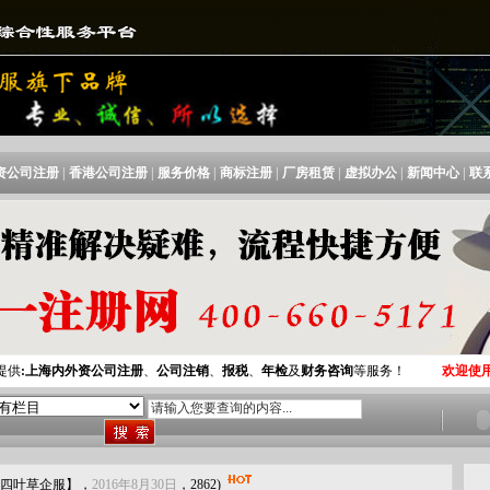
资公司注册
|
香港公司注册
|
服务价格
|
商标注册
|
厂房租赁
|
虚拟办公
|
新闻中心
|
联
提供
:上海内外资公司注册
、
公司注销
、
报税
、
年检
及
财务咨询
等服务！
欢迎使用
【四叶草企服】，
2016年8月30日
，2862)