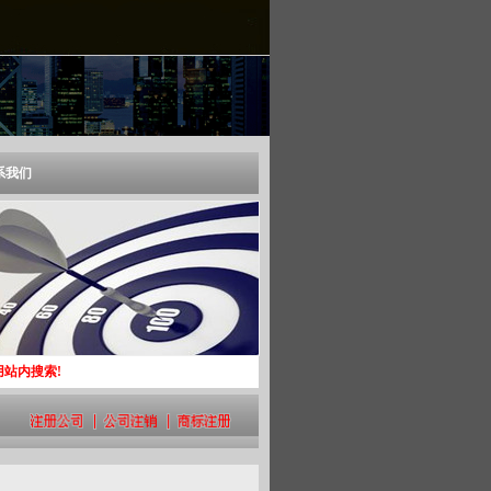
系我们
站内搜索!